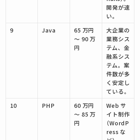
開発が速
い。
9
Java
65 万円
大企業の
～ 90 万
業務シス
円
テム、金
融系シス
テム。案
件数が多
く安定し
ている。
10
PHP
60 万円
Web サ
～ 85 万
イト制作
円
（WordP
ress な