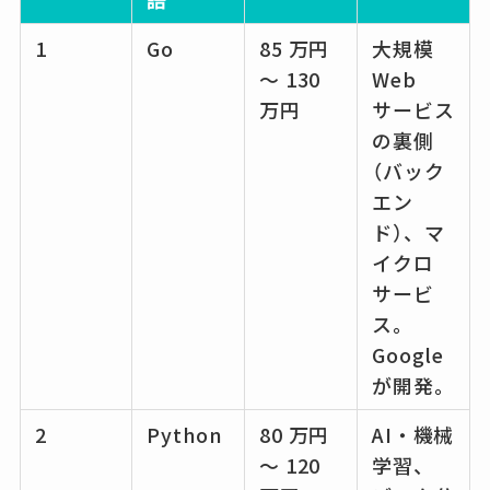
1
Go
85 万円
大規模
～ 130
Web
万円
サービス
の裏側
（バック
エン
ド）、マ
イクロ
サービ
ス。
Google
が開発。
2
Python
80 万円
AI・機械
～ 120
学習、