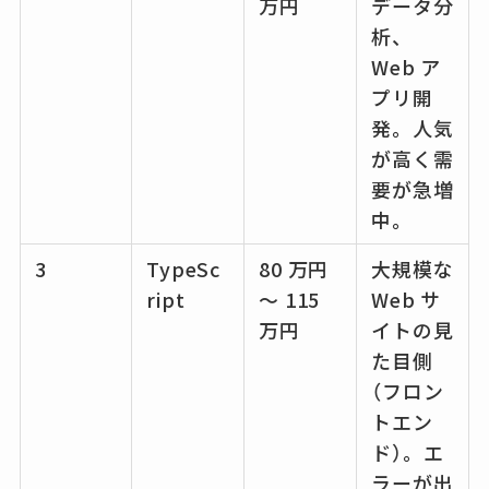
万円
データ分
析、
Web ア
プリ開
発。人気
が高く需
要が急増
中。
3
TypeSc
80 万円
大規模な
ript
～ 115
Web サ
万円
イトの見
た目側
（フロン
トエン
ド）。エ
ラーが出